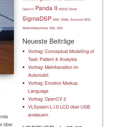
Panda II
OpenCV
RS232
Serial
SigmaDSP
SMIL
SSML
Surround
W3C
Wellenfeldsynthese
XML
XSD
Neueste Beiträge
Vortrag: Conceptual Modelling of
Task: Pattern & Analysis
Vortrag: Mehrkanalton im
Automobil
Vortrag: Emotion Markup
Language
Vortrag: OpenCV 2
VLSystem L.I.S LCD über USB
ansteuern
anda
el über