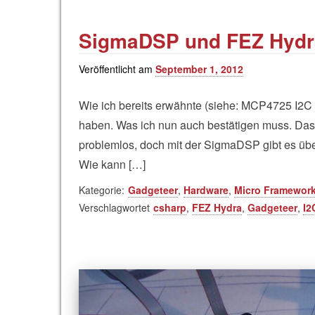
SigmaDSP und FEZ Hydra
Veröffentlicht am
September 1, 2012
Wie ich bereits erwähnte (siehe: MCP4725 I2C
haben. Was ich nun auch bestätigen muss. Das
problemlos, doch mit der SigmaDSP gibt es üb
Wie kann […]
Kategorie:
Gadgeteer
,
Hardware
,
Micro Framewor
Verschlagwortet
csharp
,
FEZ Hydra
,
Gadgeteer
,
I2