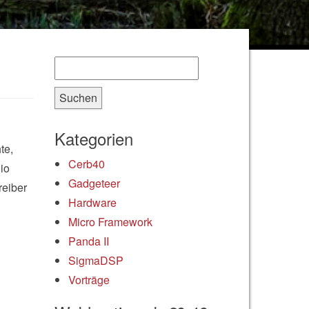
Suchen nach:
Kategorien
te,
Cerb40
io
Gadgeteer
reiber
Hardware
Micro Framework
Panda II
SigmaDSP
Vorträge