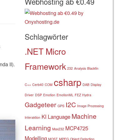
Webhosting ab €0.49
Schlagwörter
C
.NET Micro
Framework
da II).
232
Analysis
Blackfin
csharp
C++
Cerb40
COM
DAB
Display
Driver
DSP
Emotion
EmotionML
FEZ Hydra
Gadgeteer
I2C
GPS
Image Prozessing
Machine
KI
Language
Interaktion
Learning
MCP4725
Max232
Modelling
MOST
MPEG
Object Detection