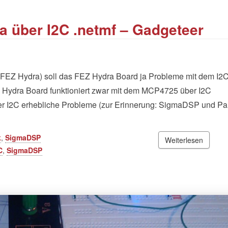
 über I2C .netmf – Gadgeteer
 FEZ Hydra) soll das FEZ Hydra Board ja Probleme mit dem I2
 Hydra Board funktioniert zwar mit dem MCP4725 über I2C
er I2C erhebliche Probleme (zur Erinnerung: SigmaDSP und Pan
k
,
SigmaDSP
Weiterlesen
C
,
SigmaDSP